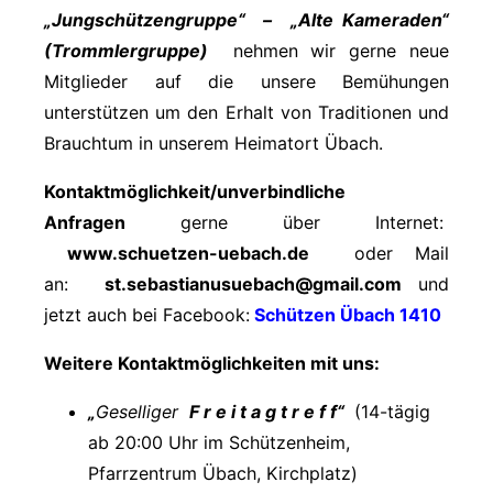
„Jungschützengruppe“ – „Alte Kameraden“
(Trommlergruppe)
nehmen wir gerne neue
Mitglieder auf die unsere Bemühungen
unterstützen um den Erhalt von Traditionen und
Brauchtum in unserem Heimatort Übach.
Kontaktmöglichkeit/unverbindliche
Anfragen
gerne über Internet:
www.schuetzen-uebach.de
oder Mail
an:
st.sebastianusuebach@gmail.com
und
jetzt auch bei Facebook:
Schützen Übach 1410
Weitere Kontaktmöglichkeiten mit uns:
„
Geselliger
F r e i t a g t r e f f“
(14-tägig
ab 20:00 Uhr im Schützenheim,
Pfarrzentrum Übach, Kirchplatz)