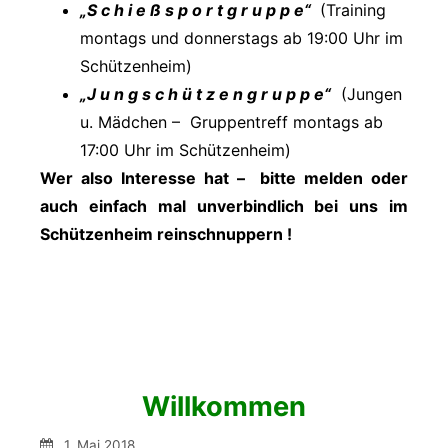
„S c h i e ß s p o r t g r u p p e“
(Training
montags und donnerstags ab 19:00 Uhr im
Schützenheim)
„J u n g s c h ü t z e n g r u p p e“
(Jungen
u. Mädchen – Gruppentreff montags ab
17:00 Uhr im Schützenheim)
Wer also Interesse hat – bitte melden oder
auch einfach mal unverbindlich bei uns im
Schützenheim reinschnuppern !
Willkommen
1. Mai 2018