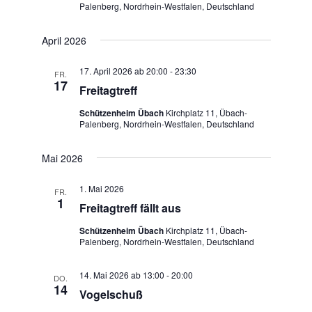
t
Palenberg, Nordrhein-Westfalen, Deutschland
a
e
April 2026
t
n
17. April 2026 ab 20:00
-
23:30
-
FR.
i
17
Freitagtreff
N
o
Schützenheim Übach
Kirchplatz 11, Übach-
a
Palenberg, Nordrhein-Westfalen, Deutschland
n
v
Mai 2026
i
g
1. Mai 2026
FR.
1
Freitagtreff fällt aus
a
Schützenheim Übach
Kirchplatz 11, Übach-
t
Palenberg, Nordrhein-Westfalen, Deutschland
i
14. Mai 2026 ab 13:00
-
20:00
o
DO.
14
Vogelschuß
n