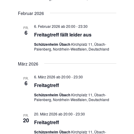
c
ä
t
h
Februar 2026
h
a
l
t
6. Februar 2026 ab 20:00
-
23:30
l
FR.
6
e
Freitagtreff fällt leider aus
t
e
n
Schützenheim Übach
Kirchplatz 11, Übach-
u
.
Palenberg, Nordrhein-Westfalen, Deutschland
n
n
März 2026
-
g
A
N
6. März 2026 ab 20:00
-
23:30
FR.
6
Freitagtreff
n
a
Schützenheim Übach
Kirchplatz 11, Übach-
s
Palenberg, Nordrhein-Westfalen, Deutschland
v
i
20. März 2026 ab 20:00
-
23:30
i
c
FR.
20
Freitagtreff
h
g
Schützenheim Übach
Kirchplatz 11, Übach-