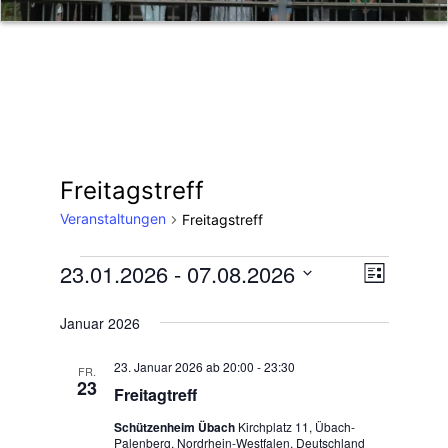
Freitagstreff
Veranstaltungen
Freitagstreff
23.01.2026
 - 
07.08.2026
Veranstaltungen
V
A
L
i
D
e
n
s
Januar 2026
a
r
t
t
s
e
23. Januar 2026 ab 20:00
-
23:30
a
FR.
23
u
Freitagtreff
i
n
m
Schützenheim Übach
Kirchplatz 11, Übach-
s
w
Palenberg, Nordrhein-Westfalen, Deutschland